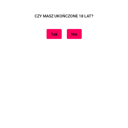
Dane adresowe
CZY MASZ UKOŃCZONE 18 LAT?
Tutaj jesteśmy
Tak
Nie
Informacje
Znajdziesz nas na
Sklep internetowy na oprogramowaniu Sky-Shop.pl