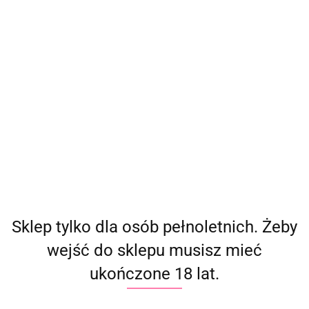
(
0
)
Zaloguj się
Zarejestruj się
Dodaj zgłoszenie
Producent - Cottelli Costumes
Parametry
Brak produktów do wyświetlenia
Sklep tylko dla osób pełnoletnich. Żeby
wejść do sklepu musisz mieć
ukończone 18 lat.