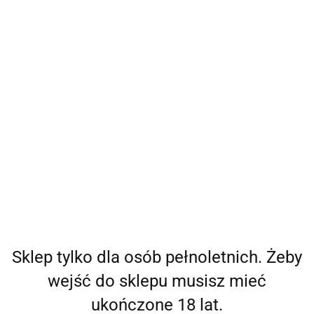
Kulki Gejszy Love Birds 2 –
Kulki Gejszy Love Birds
Wibracje Sterowane
Vary z Wibracjami –
Aplikacją
Sterowanie Pilotem i
194.00
186.00
Smartfonem
Sklep tylko dla osób pełnoletnich. Żeby
wejść do sklepu musisz mieć
ukończone 18 lat.