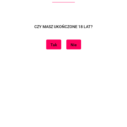
Ribbed Petal – Wibrujące
Smooth Petal Blue – Kulka
Jajeczko Sterowane
Kegla do Stymulacji
Pilotem i Aplikacją
Punktu G, Sterowana
CZY MASZ UKOŃCZONE 18 LAT?
180.00
180.00
Aplikacją
Tak
Nie
BESTSELLER
BESTSELLER
Wibrujące Jajeczko Shiny
Zestaw 3 Kulek Kegla
Petal – Sterowane Pilotem
Gejszy – Idealny na