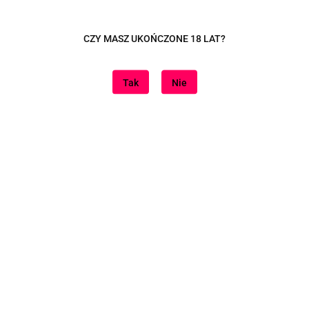
Dane adresowe
CZY MASZ UKOŃCZONE 18 LAT?
Tutaj jesteśmy
Tak
Nie
Informacje
Znajdziesz nas na
Sklep internetowy na oprogramowaniu Sky-Shop.pl