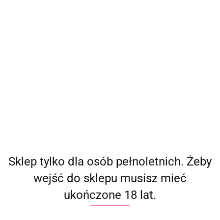
(
0
)
Zaloguj się
Zarejestruj się
Dodaj zgłoszenie
Producent - Fifty Shades of Grey
Parametry
Brak produktów do wyświetlenia
Sklep tylko dla osób pełnoletnich. Żeby
wejść do sklepu musisz mieć
ukończone 18 lat.