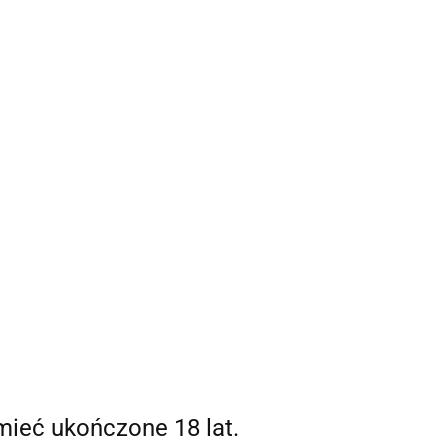
Strefa klienta
 mnie
Zaloguj się
Zarejestruj się
0,00 zł
Dodaj zgłoszenie
0
mieć ukończone 18 lat.