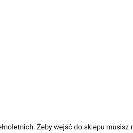
Bestsellery
Nowości
Ania Poleca
Blog Ani
O
a Poleca
Blog Ani
O mnie
pełnoletnich. Żeby wejść do sklepu musisz 