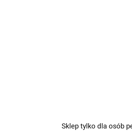
sklep@coSEXtra.pl
+48 511 711 540
Gadżety
Gadżety
Bestsellery
Nowości
Ani
Producent - Icicles (US)
Parametry
Brak produktów do wyświetlenia
Sklep tylko dla osób 