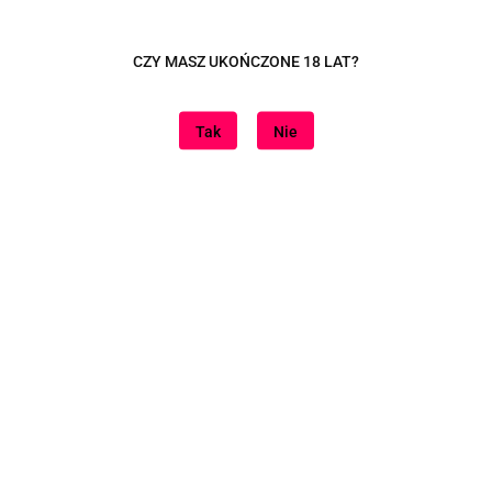
Dane adresowe
CZY MASZ UKOŃCZONE 18 LAT?
Tutaj jesteśmy
Tak
Nie
Informacje
Znajdziesz nas na
Sklep internetowy na oprogramowaniu Sky-Shop.pl