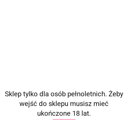
(
0
)
Zaloguj się
Zarejestruj się
Dodaj zgłoszenie
Producent - Julie
Parametry
Brak produktów do wyświetlenia
Sklep tylko dla osób pełnoletnich. Żeby
wejść do sklepu musisz mieć
ukończone 18 lat.