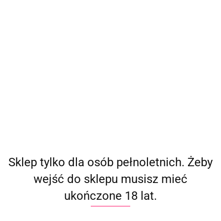
(
0
)
Zaloguj się
Zarejestruj się
Dodaj zgłoszenie
Producent - London
Parametry
Brak produktów do wyświetlenia
Sklep tylko dla osób pełnoletnich. Żeby
wejść do sklepu musisz mieć
ukończone 18 lat.