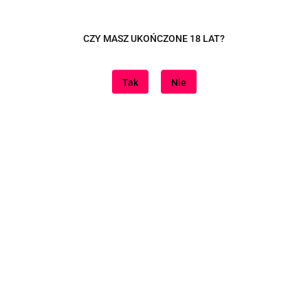
Dane adresowe
CZY MASZ UKOŃCZONE 18 LAT?
Tutaj jesteśmy
Tak
Nie
Informacje
Znajdziesz nas na
Sklep internetowy na oprogramowaniu Sky-Shop.pl