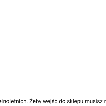
Bestsellery
Nowości
Ania Poleca
Blog Ani
O
a Poleca
Blog Ani
O mnie
pełnoletnich. Żeby wejść do sklepu musisz 