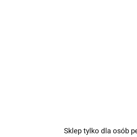
sklep@coSEXtra.pl
+48 511 711 540
Gadżety
Gadżety
Bestsellery
Nowości
Ani
Producent - MR. PLAY
Parametry
Brak produktów do wyświetlenia
Sklep tylko dla osób 