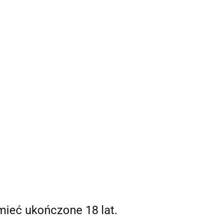
Strefa klienta
 mnie
Zaloguj się
Zarejestruj się
0,00 zł
Dodaj zgłoszenie
0
mieć ukończone 18 lat.