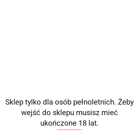
(
0
)
Zaloguj się
Zarejestruj się
Dodaj zgłoszenie
Producent - Mae B
Parametry
Brak produktów do wyświetlenia
Sklep tylko dla osób pełnoletnich. Żeby
wejść do sklepu musisz mieć
ukończone 18 lat.