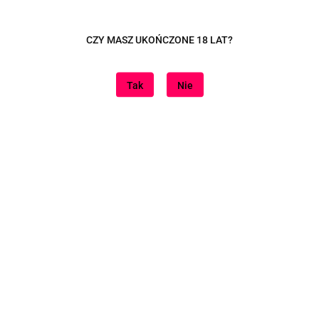
Dane adresowe
CZY MASZ UKOŃCZONE 18 LAT?
Tutaj jesteśmy
Tak
Nie
Informacje
Znajdziesz nas na
Sklep internetowy na oprogramowaniu Sky-Shop.pl