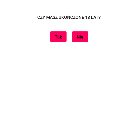
Dane adresowe
CZY MASZ UKOŃCZONE 18 LAT?
Tutaj jesteśmy
Tak
Nie
Informacje
Znajdziesz nas na
Sklep internetowy na oprogramowaniu Sky-Shop.pl