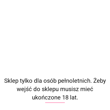
(
0
)
Zaloguj się
Zarejestruj się
Dodaj zgłoszenie
Producent - OMG!
Parametry
Brak produktów do wyświetlenia
Sklep tylko dla osób pełnoletnich. Żeby
wejść do sklepu musisz mieć
ukończone 18 lat.