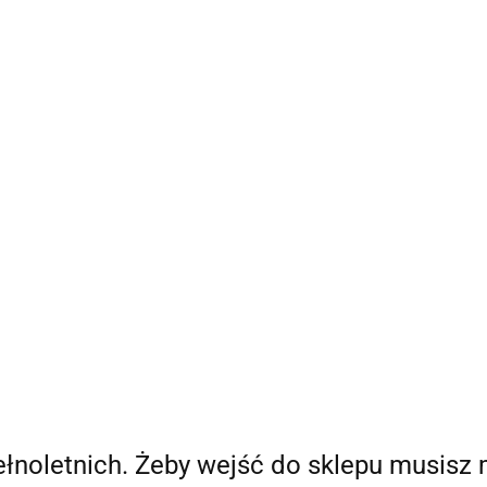
Bestsellery
Nowości
Ania Poleca
Blog Ani
O
a Poleca
Blog Ani
O mnie
pełnoletnich. Żeby wejść do sklepu musisz 