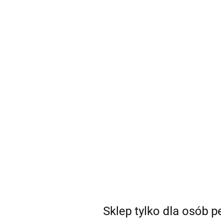
sklep@coSEXtra.pl
+48 511 711 540
Gadżety
Gadżety
Bestsellery
Nowości
Ani
Producent - Panasonic
Parametry
Brak produktów do wyświetlenia
Sklep tylko dla osób 