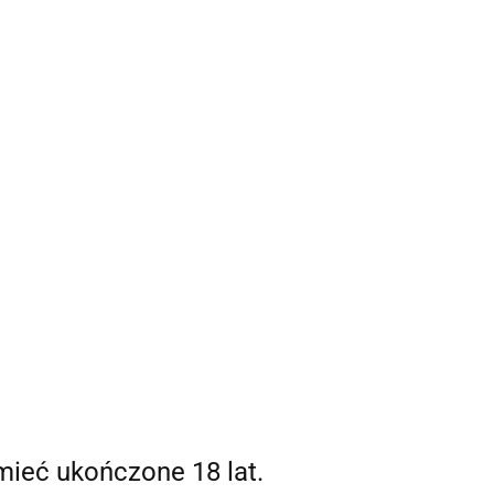
Strefa klienta
 mnie
Zaloguj się
Zarejestruj się
0,00 zł
Dodaj zgłoszenie
0
mieć ukończone 18 lat.