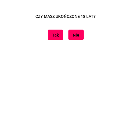
Dane adresowe
CZY MASZ UKOŃCZONE 18 LAT?
Tutaj jesteśmy
Tak
Nie
Informacje
Znajdziesz nas na
Sklep internetowy na oprogramowaniu Sky-Shop.pl