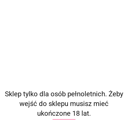
(
0
)
Zaloguj się
Zarejestruj się
Dodaj zgłoszenie
Producent - Realistixxxx
Parametry
Brak produktów do wyświetlenia
Sklep tylko dla osób pełnoletnich. Żeby
wejść do sklepu musisz mieć
ukończone 18 lat.