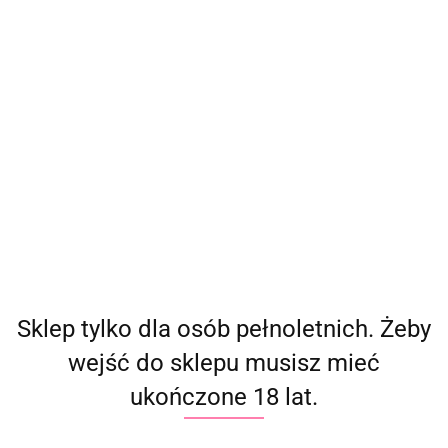
(
0
)
Zaloguj się
Zarejestruj się
Dodaj zgłoszenie
Producent - Stimul8
Parametry
Brak produktów do wyświetlenia
Sklep tylko dla osób pełnoletnich. Żeby
wejść do sklepu musisz mieć
ukończone 18 lat.