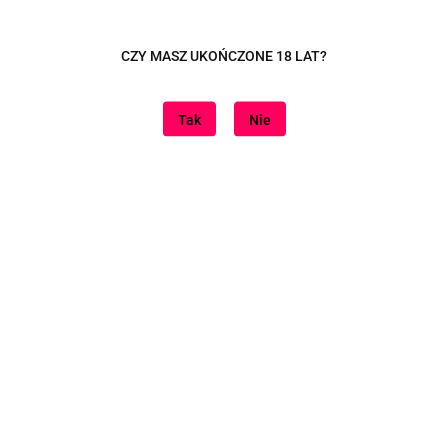
Dane adresowe
CZY MASZ UKOŃCZONE 18 LAT?
Tutaj jesteśmy
Tak
Nie
Informacje
Znajdziesz nas na
Sklep internetowy na oprogramowaniu Sky-Shop.pl