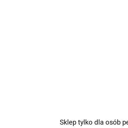
sklep@coSEXtra.pl
+48 511 711 540
Gadżety
Gadżety
Bestsellery
Nowości
Ani
Producent - System JO
Parametry
Brak produktów do wyświetlenia
Sklep tylko dla osób 