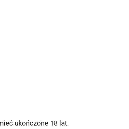
Strefa klienta
 mnie
Zaloguj się
Zarejestruj się
0,00 zł
Dodaj zgłoszenie
0
mieć ukończone 18 lat.