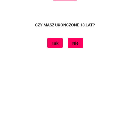
esteśmy
Informacje
CZY MASZ UKOŃCZONE 18 LAT?
naszą lokalizację
Dostawa
Tak
Nie
Sposoby płatności
Zwroty i reklamacje
Regulamin
Polityka cookies
Regulamin konta
Polityka prywatności
Znajdziesz nas na