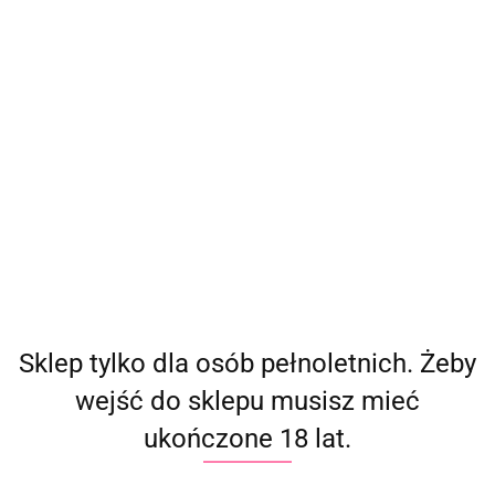
(
0
)
Zaloguj się
Zarejestruj się
Dodaj zgłoszenie
Producent - ToyJoy Manpower
Parametry
Brak produktów do wyświetlenia
Sklep tylko dla osób pełnoletnich. Żeby
wejść do sklepu musisz mieć
ukończone 18 lat.