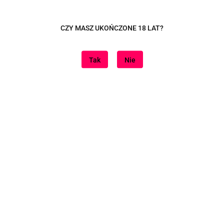
Dane adresowe
CZY MASZ UKOŃCZONE 18 LAT?
Tutaj jesteśmy
Tak
Nie
Informacje
Znajdziesz nas na
Sklep internetowy na oprogramowaniu Sky-Shop.pl